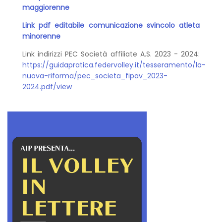
maggiorenne
Link pdf editabile comunicazione svincolo atleta
minorenne
Link indirizzi PEC Società affiliate A.S. 2023 - 2024:
https://guidapratica.federvolley.it/tesseramento/la-
nuova-riforma/pec_societa_fipav_2023-
2024.pdf/view